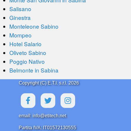
Salisano
Ginestra
Monteleone Sabino
Mompeo
Hotel Salario
Oliveto Sabino
Poggio Nativo
Belmonte in Sabina
Copyright (C) E.T.I. s.r.l. 2026
email: info@etitech.net
Partita IVA: IT01572130555