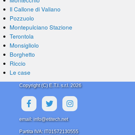
Il Callone di Valiano
Pozzuolo
Montepulciano Stazione
Terontola
Monsigliolo
Borghetto
Riccio
Le case
Copyright (C) E.T.I. s.r.l. 2026
email: info@etitech.net
Partita IVA: IT01572130555