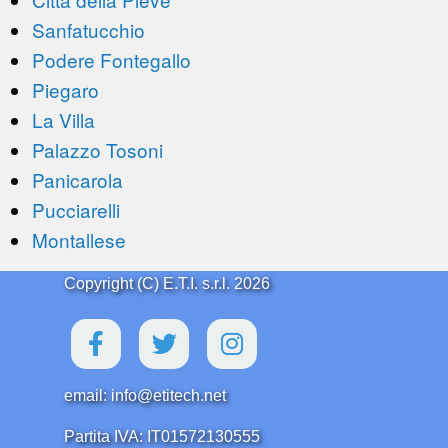
Sanfatucchio
Podere Fontegallo
Piegaro
La Villa
Palazzo Tosoni
Panicarola
Pucciarelli
Montallese
Copyright (C) E.T.I. s.r.l. 2026
email: info@etitech.net
Partita IVA: IT01572130555