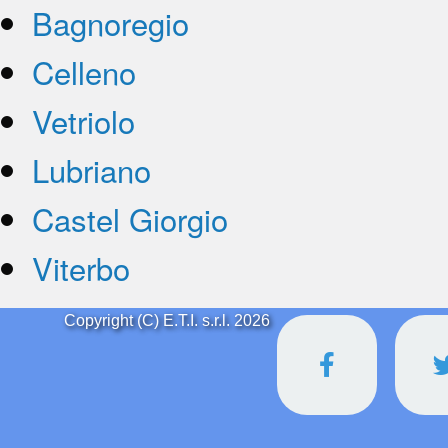
Bagnoregio
Celleno
Vetriolo
Lubriano
Castel Giorgio
Viterbo
Copyright (C) E.T.I. s.r.l. 2026