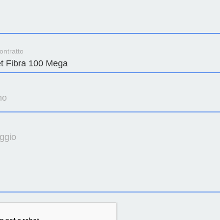
ontratto
no
ggio