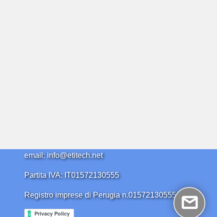
email: info@etitech.net
Partita IVA: IT01572130555
Registro imprese di Perugia n.01572130555