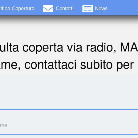
ifica Copertura
Contatti
News
ulta coperta via radio, M
ame, contattaci subito per 
ome