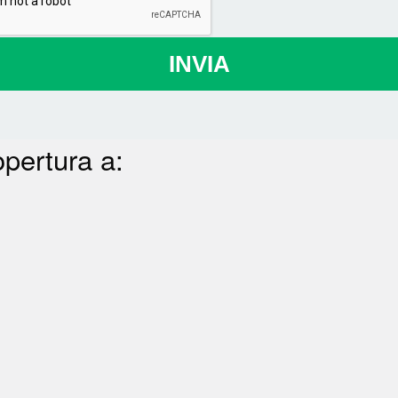
INVIA
opertura a: