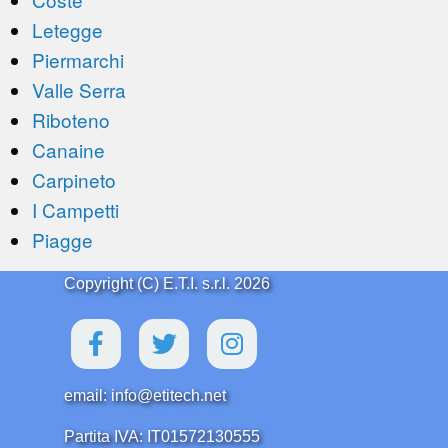
Letegge
Piermarchi
Valle Serra
Riboteno
Canaine
Carpineto
I Campetti
Piagge
Copyright (C) E.T.I. s.r.l. 2026
email: info@etitech.net
Partita IVA: IT01572130555