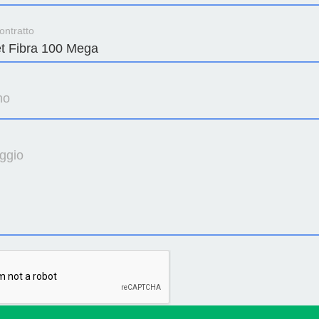
ontratto
no
ggio