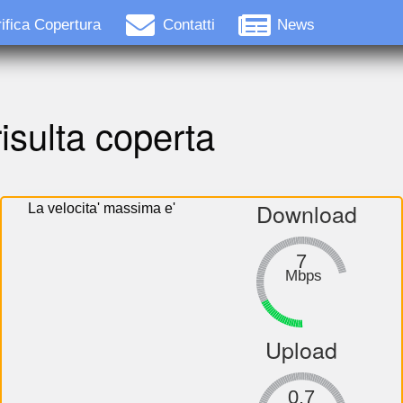
ifica Copertura
Contatti
News
isulta coperta
Download
La velocita' massima e'
7
Mbps
Upload
0.7