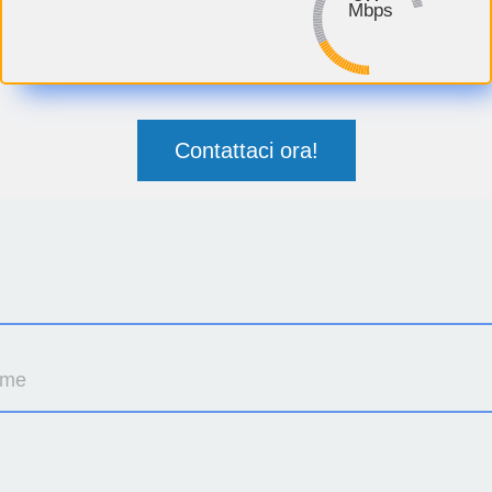
Mbps
Contattaci ora!
ome