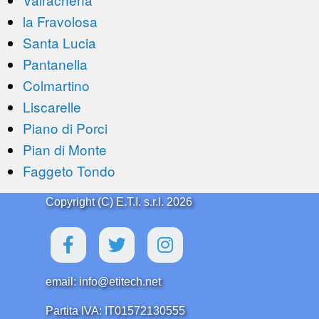
la Fravolosa
Santa Lucia
Pantanella
Colmartino
Liscarelle
Piano di Porci
Pian di Monte
Faggeto Tondo
Copyright (C) E.T.I. s.r.l. 2026
email: info@etitech.net
Partita IVA: IT01572130555