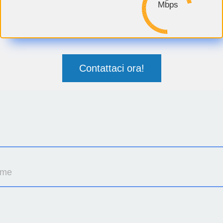
Mbps
Contattaci ora!
ome