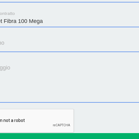
ontratto
no
ggio