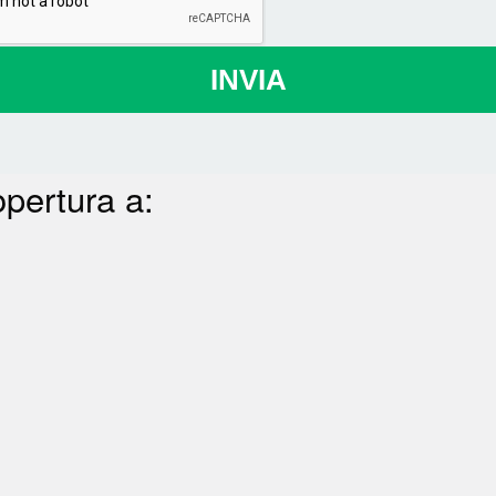
INVIA
opertura a: