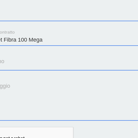
ontratto
no
ggio