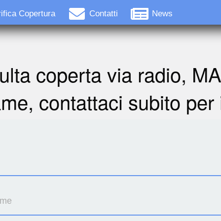
ifica Copertura
Contatti
News
ulta coperta via radio, M
ame, contattaci subito per 
ome