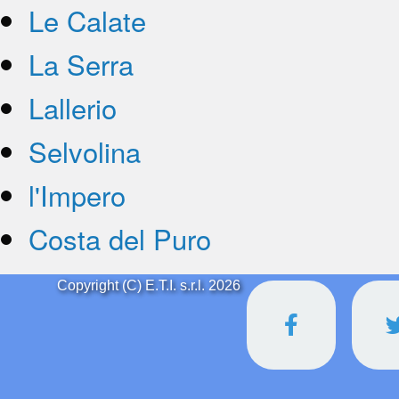
Le Calate
La Serra
Lallerio
Selvolina
l'Impero
Costa del Puro
Copyright (C) E.T.I. s.r.l. 2026