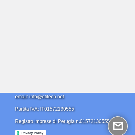
email: info@etitech.net
Partita IVA: IT01572130555
Registro imprese di Perugia n.01572130555