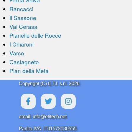
Rancacci
Il Sassone
Val Cerasa
Pianelle delle Rocce
I Chiaroni
Varco
Castagneto
Pian della Meta
Copyright (C) E.T.I. s.r.l. 2026
email: info@etitech.net
Partita IVA: IT01572130555