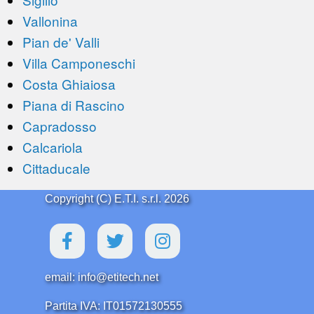
Vallonina
Pian de' Valli
Villa Camponeschi
Costa Ghiaiosa
Piana di Rascino
Capradosso
Calcariola
Cittaducale
Copyright (C) E.T.I. s.r.l. 2026
email: info@etitech.net
Partita IVA: IT01572130555