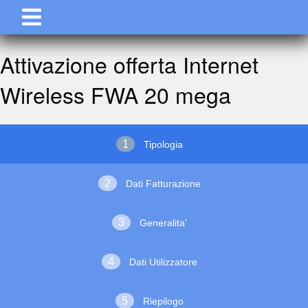
Attivazione offerta Internet
Wireless FWA 20 mega
Tipologia
Dati Fatturazione
Generalita'
Dati Utilizzatore
Riepilogo